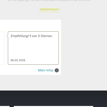
sehr gut und stabil laufendes nutzen aller
Weiterlesen
Anwendungen und Endgeräte möglich.
n 5 Sternen.
Empfehlung! Erstklassige
Beratung (individuell,
kompetent und
lösungsorientiert)
Professionelle Umsetzung
(termingerecht, praktisch und
fachlich fundiert)
07.03.2026
Mehr Infos