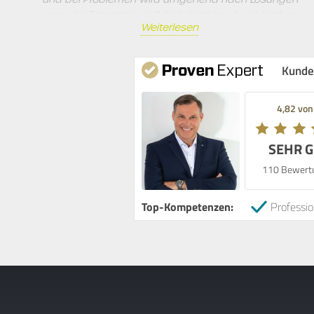
gesucht! Ersatzteile (z.B. Kabelstränge beim Umbau
Weiterlesen
einer Link-Box in ein anderes Fahrzeug) sind auf
Lager und sofort verfügbar. Wir haben mit
Telematik-Partner nur sehr gute Erfahrungen
Kunde
gemacht und können sie nur empfehlen!
4,82 von
SEHR 
110 Bewert
Top-Kompetenzen:
Professio