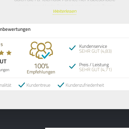
durch Herrn Martin Sackenheim und sein Team
Weiterlesen
umgesetzt. Wir hoffen und bauen auch in Zukunft
auf eine weitere erfolgreiche Zusammenarbeit.
nbewertungen
Empfehlung! 5 vo
 5
Kundenservice
SEHR GUT (4,83)
GUT
100%
Preis / Leistung
SEHR GUT (4,71)
ungen
Empfehlungen
06.05.2026
nalität
Kundentreue
Kundenzufriedenheit