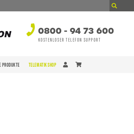
0800 - 94 73 600
KOSTENLOSER TELEFON SUPPORT
E PRODUKTE
TELEMATIK SHOP
n sich keine Produkte im Warenkorb.