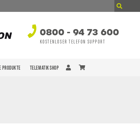
0800 - 94 73 600
KOSTENLOSER TELEFON SUPPORT
E PRODUKTE
TELEMATIK SHOP
n sich keine Produkte im Warenkorb.