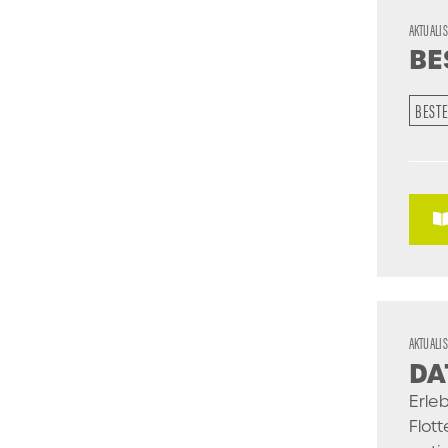
AKTUALI
BE
BEST
AKTUALI
DA
Erle
Flot