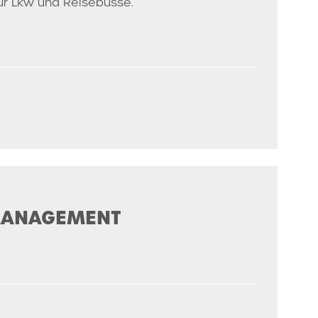
für Lkw und Reisebusse.
-MANAGEMENT