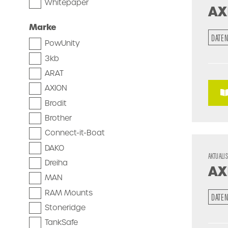
Whitepaper
AX
Marke
DATEN
PowUnity
3kb
ARAT
AXION
Brodit
Brother
Connect-it-Boat
DAKO
AKTUALI
Dreiha
AX
MAN
RAM Mounts
DATEN
Stoneridge
TankSafe