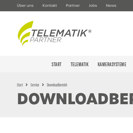
Über uns
Kontakt
Partner
Jobs
News
START
TELEMATIK
KAMERASYSTEME
Start
Service
Downloadbereich
DOWNLOADBE