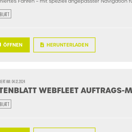
miertes Fahren – mit speziell angepasster Navigation 
BLATT
ÖFFNEN
HERUNTERLADEN
SIERT AM:
04.12.2024
TENBLATT WEBFLEET AUFTRAGS
BLATT