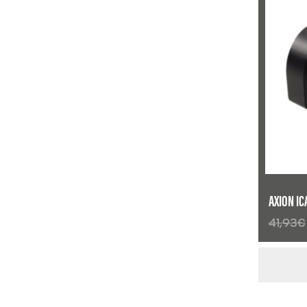
AXION IC
41,93
€