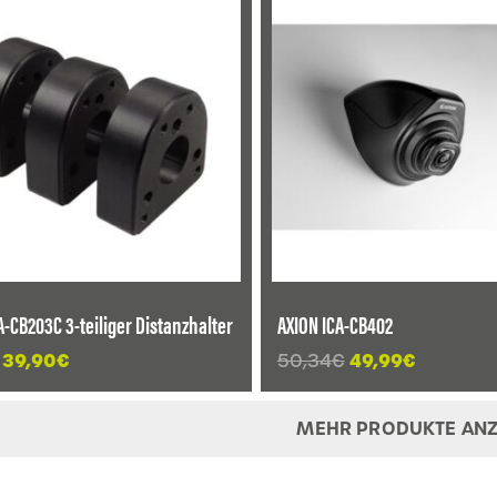
75,61€
74,99€.
30,24€
30,00€.
A-CB203C 3-teiliger Distanzhalter
AXION ICA-CB402
Ursprünglicher
Aktueller
Ursprünglicher
Aktuelle
39,90
€
50,34
€
49,99
€
Preis
Preis
Preis
Preis
war:
ist:
war:
ist:
MEHR PRODUKTE ANZ
41,93€
39,90€.
50,34€
49,99€.