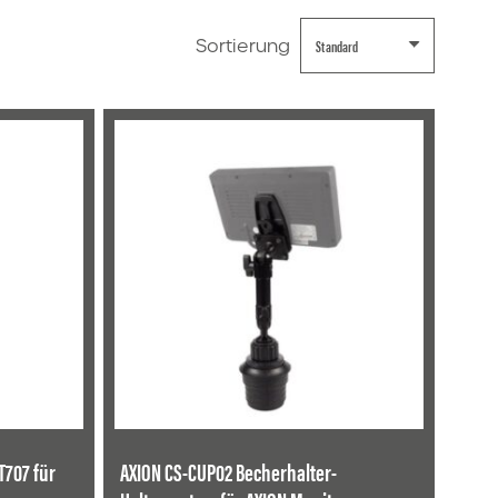
Sortierung
ANGEBOT!
T707 für
AXION CS-CUP02 Becherhalter-