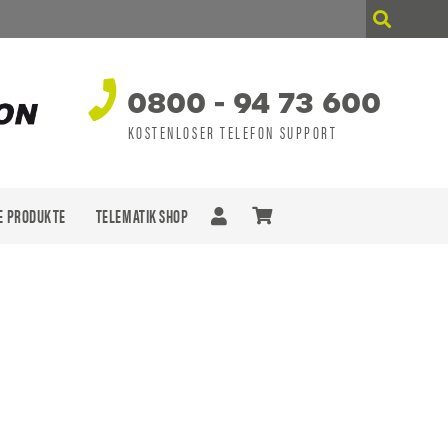
0800 - 94 73 600
KOSTENLOSER TELEFON SUPPORT
E PRODUKTE
TELEMATIK SHOP
n sich keine Produkte im Warenkorb.