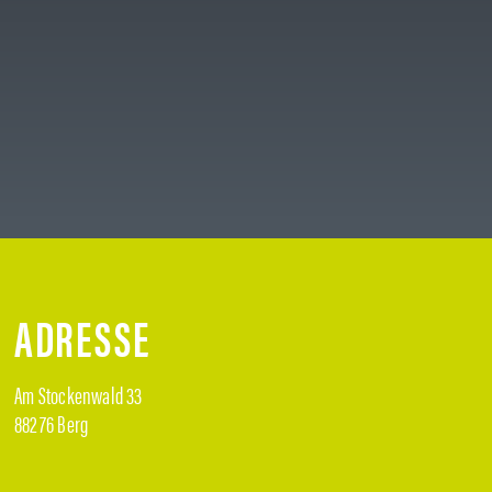
ADRESSE
Am Stockenwald 33
88276 Berg