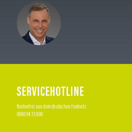
SERVICEHOTLINE
Kostenfrei aus dem deutschen Festnetz
0800 94 73 600