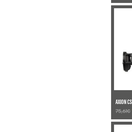
ANGEBO
AXION C
75,61
€
ANGEBO