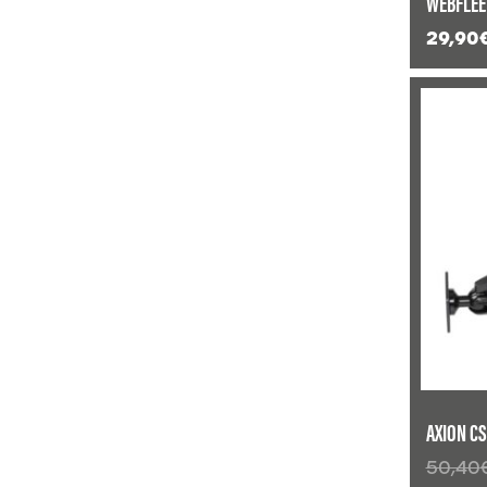
WEBFLEE
29,90
ANGEBO
AXION CS
50,40