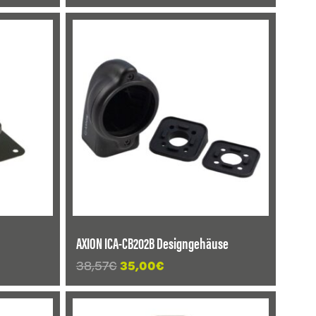
ANGEBOT!
AXION ICA-CB202B Designgehäuse
r
Ursprünglicher
Aktueller
38,57
€
35,00
€
Preis
Preis
war:
ist:
ANGEBOT!