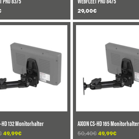
T PRO 8375
WEBFLEET PRO 8475
€
29,00
€
T!
ANGEBOT!
-HD 132 Monitorhalter
AXION CS-HD 165 Monitorhalter
Ursprünglicher
Aktueller
Ursprünglicher
Aktuelle
€
49,99
€
50,40
€
49,99
€