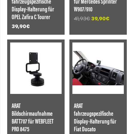
fahrzeugspezifische
für Mercedes Sprinter
Display-Halterung für
W907/910
OPEL Zafira C Tourer
Ursprünglicher
Aktueller
41,93
€
39,90
€
Preis
Preis
39,90
€
war:
ist:
41,93€
39,90€.
ARAT
ARAT
Bildschirmaufnahme
fahrzeugspezifische
BATT707 für WEBFLEET
Display-Halterung für
PRO 8475
Fiat Ducato