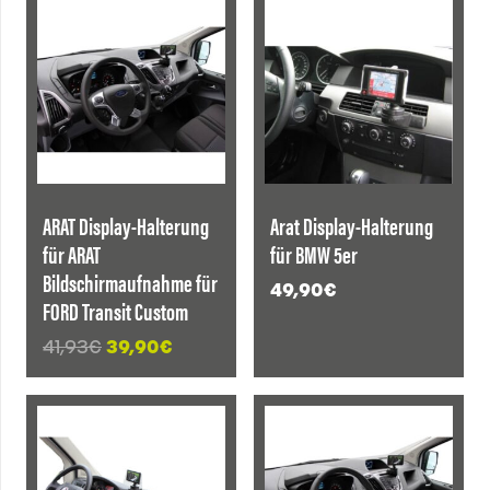
ANGEBOT!
ARAT Display-Halterung
Arat Display-Halterung
für ARAT
für BMW 5er
Bildschirmaufnahme für
49,90
€
FORD Transit Custom
Ursprünglicher
Aktueller
41,93
€
39,90
€
Preis
Preis
war:
ist:
41,93€
39,90€.