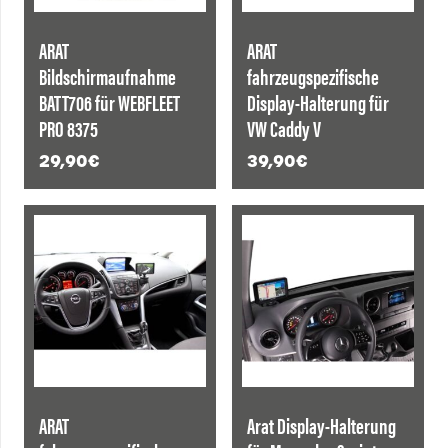
ARAT
ARAT
Bildschirmaufnahme
fahrzeugspezifische
BATT706 für WEBFLEET
Display-Halterung für
PRO 8375
VW Caddy V
29,90
€
39,90
€
ANGEBOT!
ARAT
Arat Display-Halterung