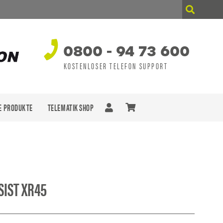
0800 - 94 73 600
KOSTENLOSER TELEFON SUPPORT
E PRODUKTE
TELEMATIK SHOP
n sich keine Produkte im Warenkorb.
SIST XR45