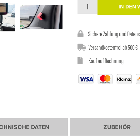
AXION
Preis
IN DEN
war:
ICA
Turn-
Assist
Sichere Zahlung und Daten
XR45
ist:
1.259,6
Menge
Versandkostenfrei ab 500 €
Kauf auf Rechnung
1.199,9
CHNISCHE DATEN
ZUBEHÖR