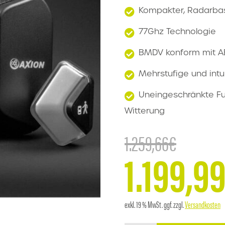
Kompakter, Radarbas
77Ghz Technologie
BMDV konform mit AB
Mehrstufige und int
Uneingeschränkte Fu
Witterung
1.259,66
€
1.199,9
Ursprü
Aktuell
Preis
exkl. 19 % MwSt.
ggf. zzgl.
Versandkosten