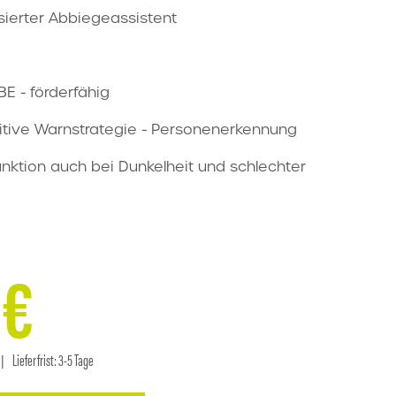
ierter Abbiegeassistent
E - förderfähig
uitive Warnstrategie - Personenerkennung
nktion auch bei Dunkelheit und schlechter
9
€
nglicher
er
Lieferfrist:
3-5 Tage