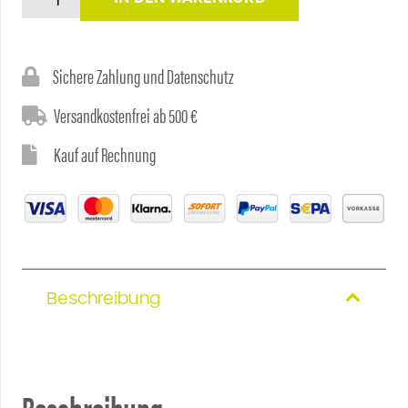
Preis
war:
AXICLEAR
1000
LKW-
Sichere Zahlung und Datenschutz
Kamera-
ist:
83,19€
Reinigungsset
Versandkostenfrei ab 500 €
Menge
Kauf auf Rechnung
79,90€.
Beschreibung
Beschreibung