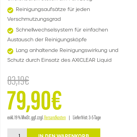
Reinigungsaufsätze für jeden
Verschmutzungsgrad
Schnellwechselsystem für einfachen
Austausch der Reinigungsköpfe
Lang anhaltende Reinigungswirkung und
Schutz durch Einsatz des AXICLEAR Liquid
83,19
€
79,90
€
Ursprünglicher
Aktueller
Preis
exkl. 19 % MwSt.
ggf. zzgl.
Versandkosten
Lieferfrist:
3-5 Tage
Axion
IN DEN WARENKORB