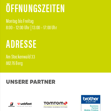
ÖFFNUNGSZEITEN
Montag bis Freitag
8:00 – 12:00 Uhr | 13:00 – 17:00 Uhr
ADRESSE
Am Stockenwald 33
88276 Berg
UNSERE PARTNER