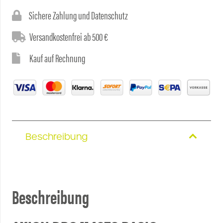
war:
Basic
Sichere Zahlung und Datenschutz
Rückfahrkamera
ist:
200,84€
Menge
Versandkostenfrei ab 500 €
Kauf auf Rechnung
199,99€.
Beschreibung
Beschreibung