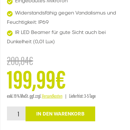
Eingebautes Mikrofon
Widerstandsfähig gegen Vandalismus und
Feuchtigkeit: IP69
IR LED Beamer für gute Sicht auch bei
Dunkelheit (0,01 Lux)
200,84
€
199,99
€
Ursprünglicher
Aktueller
Preis
exkl. 19 % MwSt.
ggf. zzgl.
Versandkosten
Lieferfrist:
3-5 Tage
AXION
Preis
IN DEN WARENKORB
DBC
114073